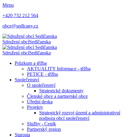
Menu
+420 732 212 564
obce@sedlcany.cz
Sdružení obcí
Sedlčanska
Sdružení obcí
Sedlčanska
Průzkum a těžba
AKTUALITY Informace - těžba
PETICE - těžba
Společenství
O společenství
Strategické dokumenty
Členské obce a partnerské obce
Úřední deska
Projekty
Strategický rozvoj území a administrativní
podpora obcí společenství
Služby - Ceník
Partnerský region
Starosta