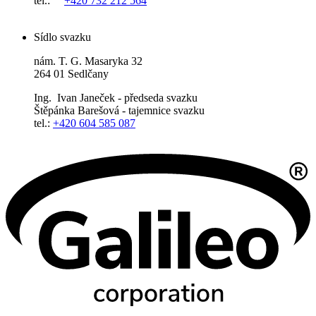
tel.:
+420 732 212 564
Sídlo svazku
nám. T. G. Masaryka 32
264 01 Sedlčany
Ing. Ivan Janeček - předseda svazku
Štěpánka Barešová - tajemnice svazku
tel.:
+420 604 585 087