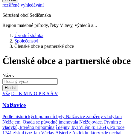
rozšířené vyhledávání
Sdružení obcí Sedlčanska
Region malebné přírody, řeky Vltavy, výhledů a...
Úvodní stránka
Společenství
Členské obce a partnerské obce
Členské obce a partnerské obce
Název
Hledat
Vše
D
J
K
M
N
O
P
R
S
Š
V
Nalžovice
Podle historických pramenů byly Nalžovice založeny vladykou
Nelžejem. Osada se původně jmenovala Nelžejovice. Prvním z
vladyků, kterého připomínají dějiny, byl Vilém (r. 1364). Po roce
1741 získal tvrz Jan Václav Alsterl z Astfeldu, který zde nechal