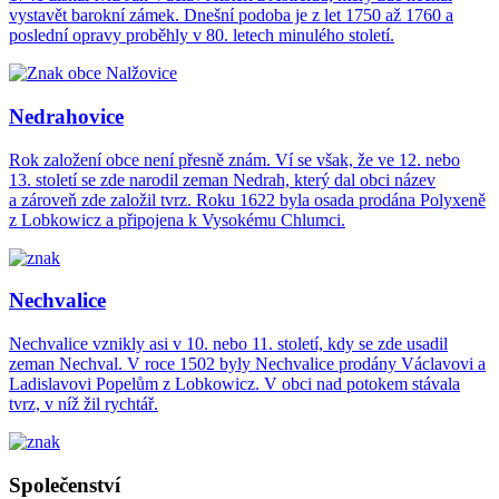
vystavět barokní zámek. Dnešní podoba je z let 1750 až 1760 a
poslední opravy proběhly v 80. letech minulého století.
Nedrahovice
Rok založení obce není přesně znám. Ví se však, že ve 12. nebo
13. století se zde narodil zeman Nedrah, který dal obci název
a zároveň zde založil tvrz. Roku 1622 byla osada prodána Polyxeně
z Lobkowicz a připojena k Vysokému Chlumci.
Nechvalice
Nechvalice vznikly asi v 10. nebo 11. století, kdy se zde usadil
zeman Nechval. V roce 1502 byly Nechvalice prodány Václavovi a
Ladislavovi Popelům z Lobkowicz. V obci nad potokem stávala
tvrz, v níž žil rychtář.
Společenství