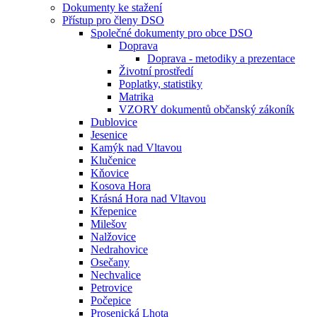
Dokumenty ke stažení
Přístup pro členy DSO
Společné dokumenty pro obce DSO
Doprava
Doprava - metodiky a prezentace
Životní prostředí
Poplatky, statistiky
Matrika
VZORY dokumentů občanský zákoník
Dublovice
Jesenice
Kamýk nad Vltavou
Klučenice
Kňovice
Kosova Hora
Krásná Hora nad Vltavou
Křepenice
Milešov
Nalžovice
Nedrahovice
Osečany
Nechvalice
Petrovice
Počepice
Prosenická Lhota