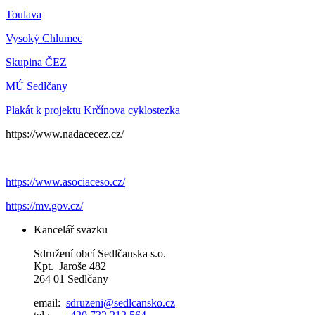
Toulava
Vysoký Chlumec
Skupina ČEZ
MÚ Sedlčany
Plakát k projektu Krčínova cyklostezka
https://www.nadacecez.cz/
https://www.asociaceso.cz/
https://mv.gov.cz/
Kancelář svazku
Sdružení obcí Sedlčanska s.o.
Kpt. Jaroše 482
264 01 Sedlčany
email:
sdruzeni@sedlcansko.cz