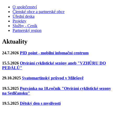
O společenství
Členské obce a partnerské obce
Úřední deska
Projekty
Služby - Ceník
Partnerský region
Aktuality
24.7.2026
PID point - mobilní infomační centrum
15.5.2026
Otvírání cyklistické sezóny aneb "VZHŮRU DO
PEDÁLŮ"
29.10.2025
Svatomartinský průvod v Milešově
19.5.2025
Pozvánka na 18.ročník "Otvírání cyklistické sezony
na Sedlčansku"
19.5.2025
Dětský den s myslivostí