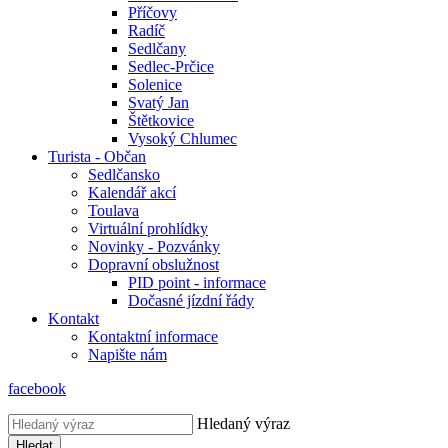
Příčovy
Radíč
Sedlčany
Sedlec-Prčice
Solenice
Svatý Jan
Štětkovice
Vysoký Chlumec
Turista - Občan
Sedlčansko
Kalendář akcí
Toulava
Virtuální prohlídky
Novinky - Pozvánky
Dopravní obslužnost
PID point - informace
Dočasné jízdní řády
Kontakt
Kontaktní informace
Napište nám
facebook
Hledaný výraz
Hledat