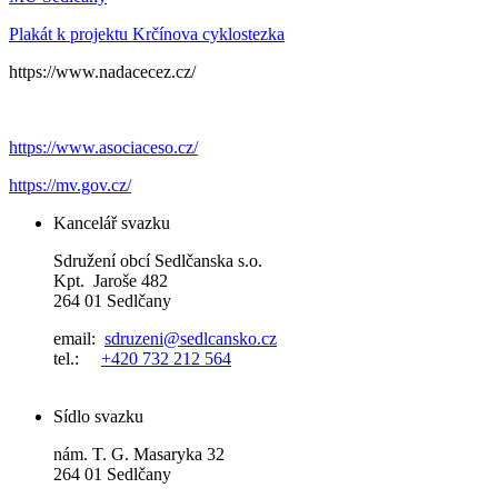
Plakát k projektu Krčínova cyklostezka
https://www.nadacecez.cz/
https://www.asociaceso.cz/
https://mv.gov.cz/
Kancelář svazku
Sdružení obcí Sedlčanska s.o.
Kpt. Jaroše 482
264 01 Sedlčany
email:
sdruzeni@sedlcansko.cz
tel.:
+420 732 212 564
Sídlo svazku
nám. T. G. Masaryka 32
264 01 Sedlčany