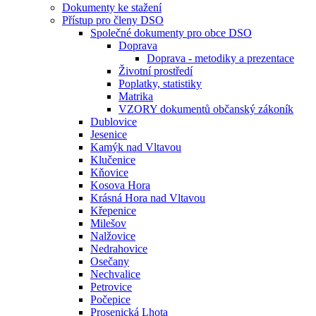
Dokumenty ke stažení
Přístup pro členy DSO
Společné dokumenty pro obce DSO
Doprava
Doprava - metodiky a prezentace
Životní prostředí
Poplatky, statistiky
Matrika
VZORY dokumentů občanský zákoník
Dublovice
Jesenice
Kamýk nad Vltavou
Klučenice
Kňovice
Kosova Hora
Krásná Hora nad Vltavou
Křepenice
Milešov
Nalžovice
Nedrahovice
Osečany
Nechvalice
Petrovice
Počepice
Prosenická Lhota