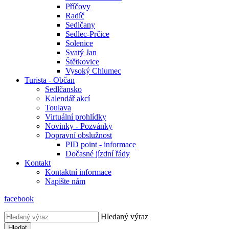
Příčovy
Radíč
Sedlčany
Sedlec-Prčice
Solenice
Svatý Jan
Štětkovice
Vysoký Chlumec
Turista - Občan
Sedlčansko
Kalendář akcí
Toulava
Virtuální prohlídky
Novinky - Pozvánky
Dopravní obslužnost
PID point - informace
Dočasné jízdní řády
Kontakt
Kontaktní informace
Napište nám
facebook
Hledaný výraz
Hledat