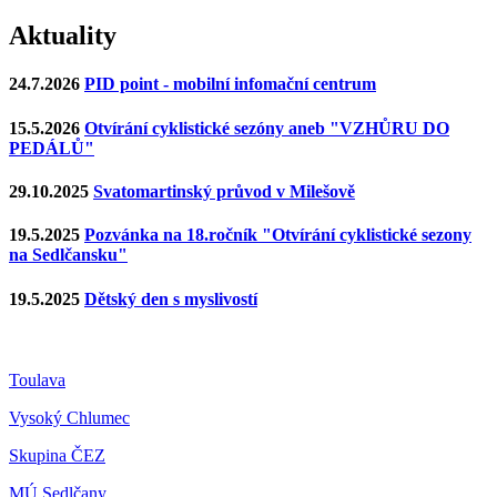
Aktuality
24.7.2026
PID point - mobilní infomační centrum
15.5.2026
Otvírání cyklistické sezóny aneb "VZHŮRU DO
PEDÁLŮ"
29.10.2025
Svatomartinský průvod v Milešově
19.5.2025
Pozvánka na 18.ročník "Otvírání cyklistické sezony
na Sedlčansku"
19.5.2025
Dětský den s myslivostí
Toulava
Vysoký Chlumec
Skupina ČEZ
MÚ Sedlčany