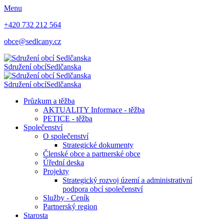
Menu
+420 732 212 564
obce@sedlcany.cz
Sdružení obcí
Sedlčanska
Sdružení obcí
Sedlčanska
Průzkum a těžba
AKTUALITY Informace - těžba
PETICE - těžba
Společenství
O společenství
Strategické dokumenty
Členské obce a partnerské obce
Úřední deska
Projekty
Strategický rozvoj území a administrativní
podpora obcí společenství
Služby - Ceník
Partnerský region
Starosta