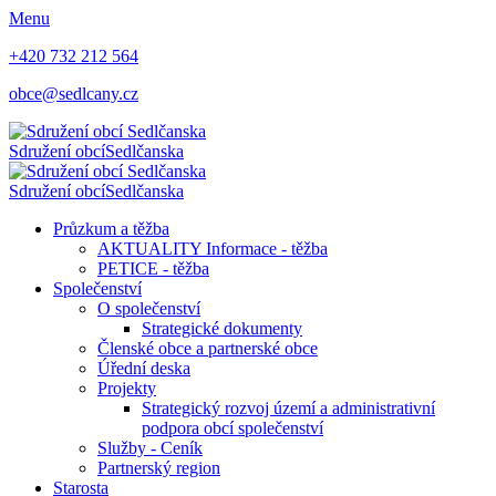
Menu
+420 732 212 564
obce@sedlcany.cz
Sdružení obcí
Sedlčanska
Sdružení obcí
Sedlčanska
Průzkum a těžba
AKTUALITY Informace - těžba
PETICE - těžba
Společenství
O společenství
Strategické dokumenty
Členské obce a partnerské obce
Úřední deska
Projekty
Strategický rozvoj území a administrativní
podpora obcí společenství
Služby - Ceník
Partnerský region
Starosta