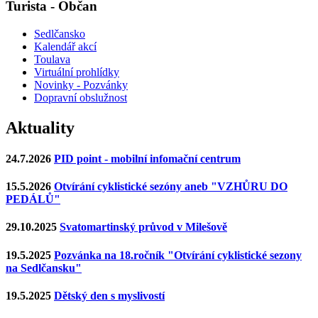
Turista - Občan
Sedlčansko
Kalendář akcí
Toulava
Virtuální prohlídky
Novinky - Pozvánky
Dopravní obslužnost
Aktuality
24.7.2026
PID point - mobilní infomační centrum
15.5.2026
Otvírání cyklistické sezóny aneb "VZHŮRU DO
PEDÁLŮ"
29.10.2025
Svatomartinský průvod v Milešově
19.5.2025
Pozvánka na 18.ročník "Otvírání cyklistické sezony
na Sedlčansku"
19.5.2025
Dětský den s myslivostí