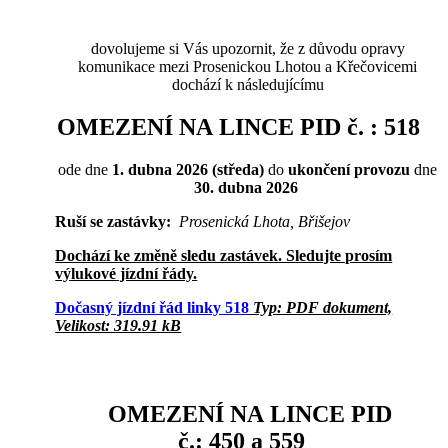
dovolujeme si Vás upozornit, že z důvodu opravy
komunikace mezi Prosenickou Lhotou a Křečovicemi
dochází k následujícímu
OMEZENÍ NA LINCE PID č. :
518
ode dne
1. dubna 2026 (středa)
do
ukončení provozu
dne
30. dubna 2026
Ruší se zastávky:
Prosenická Lhota, Břišejov
Dochází ke změně sledu zastávek. Sledujte prosím
výlukové jízdní řády.
Dočasný jízdní řád linky 518
Typ: PDF dokument,
Velikost: 319.91 kB
OMEZENÍ NA LINCE PID
č.: 450 a 559