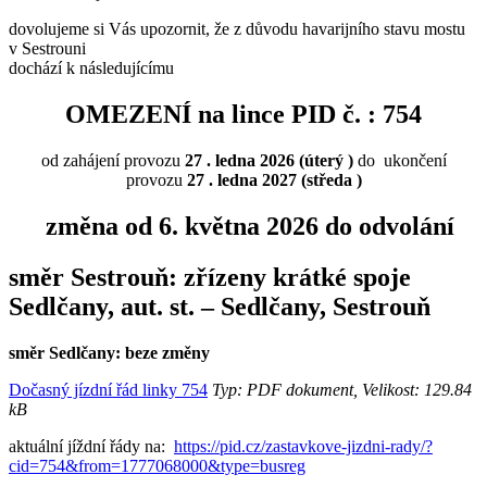
dovolujeme si Vás upozornit, že z důvodu havarijního stavu mostu
v Sestrouni
dochází k následujícímu
OMEZENÍ na lince PID č. :
754
od zahájení provozu
27 . ledna 2026 (úterý )
do ukončení
provozu
27 . ledna 2027 (středa )
změna od 6. května 2026 do odvolání
směr Sestrouň: zřízeny krátké spoje
Sedlčany, aut. st. – Sedlčany, Sestrouň
směr Sedlčany: beze změny
Dočasný jízdní řád linky 754
Typ: PDF dokument, Velikost: 129.84
kB
aktuální jíždní řády na:
https://pid.cz/zastavkove-jizdni-rady/?
cid=754&from=1777068000&type=busreg