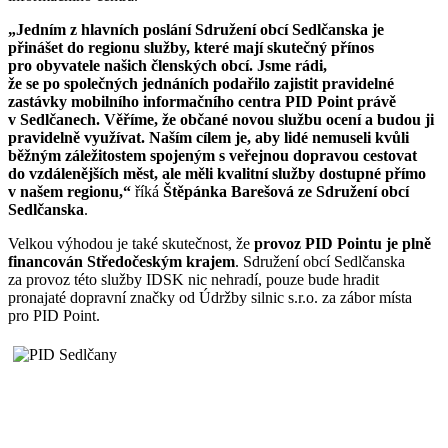
„Jedním z hlavních poslání Sdružení obcí Sedlčanska je
přinášet do regionu služby, které mají skutečný přínos
pro obyvatele našich členských obcí. Jsme rádi,
že se po společných jednáních podařilo zajistit pravidelné
zastávky mobilního informačního centra PID Point právě
v Sedlčanech. Věříme, že občané novou službu ocení a budou ji
pravidelně využívat. Naším cílem je, aby lidé nemuseli kvůli
běžným záležitostem spojeným s veřejnou dopravou cestovat
do vzdálenějších měst, ale měli kvalitní služby dostupné přímo
v našem regionu,“
říká
Štěpánka Barešová ze Sdružení obcí
Sedlčanska
.
Velkou výhodou je také skutečnost, že
provoz PID Pointu je plně
financován Středočeským krajem
. Sdružení obcí Sedlčanska
za provoz této služby IDSK nic nehradí, pouze bude hradit
pronajaté dopravní značky od Údržby silnic s.r.o. za zábor místa
pro PID Point.