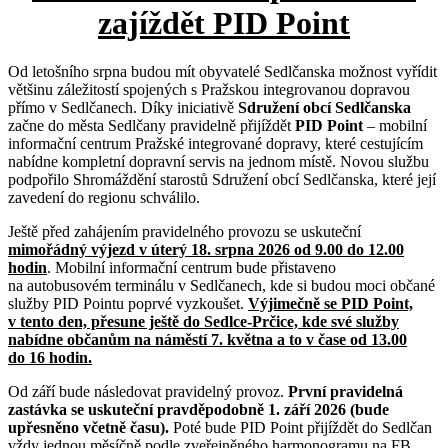
zajíždět PID Point
Od letošního srpna budou mít obyvatelé Sedlčanska možnost vyřídit
většinu záležitostí spojených s Pražskou integrovanou dopravou
přímo v Sedlčanech. Díky iniciativě
Sdružení obcí Sedlčanska
začne do města Sedlčany pravidelně přijíždět
PID Point
– mobilní
informační centrum Pražské integrované dopravy, které cestujícím
nabídne kompletní dopravní servis na jednom místě. Novou službu
podpořilo Shromáždění starostů Sdružení obcí Sedlčanska, které její
zavedení do regionu schválilo.
Ještě před zahájením pravidelného provozu se uskuteční
mimořádný výjezd v úterý 18. srpna 2026 od 9.00 do 12.00
hodin
. Mobilní informační centrum bude přistaveno
na autobusovém terminálu v Sedlčanech, kde si budou moci občané
služby PID Pointu poprvé vyzkoušet.
Výjimečně se PID Point,
v tento den, přesune ještě do Sedlce-Prčice, kde své služby
nabídne občanům na náměstí 7. května a to v čase od 13.00
do 16 hodin.
Od září bude následovat pravidelný provoz.
První pravidelná
zastávka se uskuteční pravděpodobně 1. září 2026 (bude
upřesněno včetně času).
Poté bude PID Point přijíždět do Sedlčan
vždy jednou měsíčně podle zveřejněného harmonogramu na FB