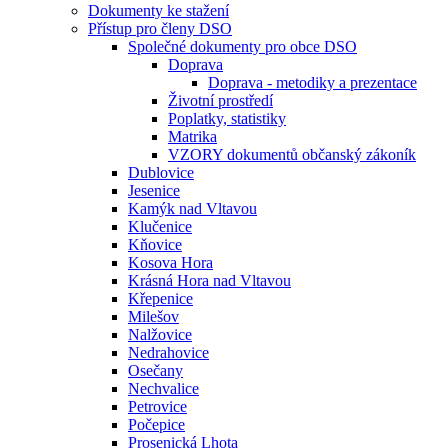
Dokumenty ke stažení
Přístup pro členy DSO
Společné dokumenty pro obce DSO
Doprava
Doprava - metodiky a prezentace
Životní prostředí
Poplatky, statistiky
Matrika
VZORY dokumentů občanský zákoník
Dublovice
Jesenice
Kamýk nad Vltavou
Klučenice
Kňovice
Kosova Hora
Krásná Hora nad Vltavou
Křepenice
Milešov
Nalžovice
Nedrahovice
Osečany
Nechvalice
Petrovice
Počepice
Prosenická Lhota