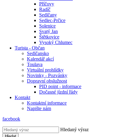
Příčovy
Radíč
Sedlčany
Sedlec-Prčice
Solenice
Svatý Jan
Štětkovice
Vysoký Chlumec
Turista - Občan
Sedlčansko
Kalendář akcí
Toulava
Virtuální prohlídky
Novinky - Pozvánky
Dopravní obslužnost
PID point - informace
Dočasné jízdní řády
Kontakt
Kontaktní informace
Napište nám
facebook
Hledaný výraz
Hledat