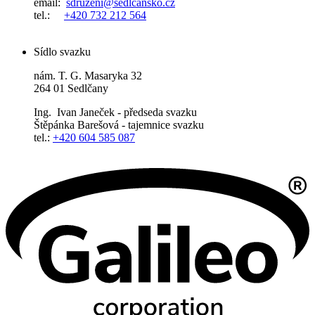
email:
sdruzeni@sedlcansko.cz
tel.:
+420 732 212 564
Sídlo svazku
nám. T. G. Masaryka 32
264 01 Sedlčany
Ing. Ivan Janeček - předseda svazku
Štěpánka Barešová - tajemnice svazku
tel.:
+420 604 585 087