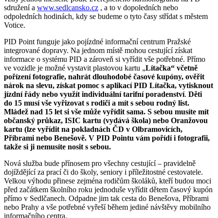
sdružení a
www.sedlcansko.cz
, a to v dopoledních nebo
odpoledních hodinách, kdy se budeme o tyto časy střídat s městem
Votice.
PID Point funguje jako pojízdné informační centrum Pražské
integrované dopravy. Na jednom místě mohou cestující získat
informace o systému PID a zároveň si vyřídit vše potřebné. Přímo
ve vozidle je možné vystavit plastovou kartu „
Lítačka“
včetně
pořízení fotografie, nahrát dlouhodobé časové kupóny, ověřit
nárok na slevu, získat pomoc s aplikací PID Lítačka, vytisknout
jízdní řády nebo využít individuální tarifní poradenství
.
Děti
do 15 musí vše vyřizovat s rodiči a mít s sebou rodný list.
Mládež nad 15 let si vše může vyřídit sama. S sebou musíte mít
občanský průkaz, ISIC kartu (vydává škola) nebo Oranžovou
kartu (lze vyřídit na pokladnách ČD v Olbramovicích,
Příbrami nebo Benešově. V PID Pointu vám pořídí i fotografii,
takže si ji nemusíte nosit s sebou.
Nová služba bude přínosem pro všechny cestující – pravidelně
dojíždějící za prací či do školy, seniory i příležitostné cestovatele.
Velkou výhodu přinese zejména rodičům školáků, kteří budou moci
před začátkem školního roku jednoduše vyřídit dětem časový kupón
přímo v Sedlčanech. Odpadne jim tak cesta do Benešova, Příbrami
nebo Prahy a vše potřebné vyřeší během jediné návštěvy mobilního
informačního centra.