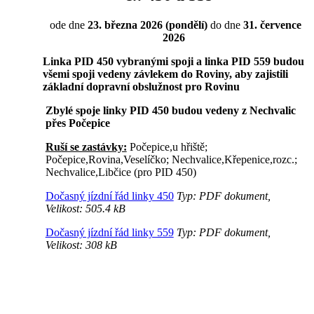
ode dne
23. března 2026 (pondělí)
do dne
31. července
2026
Linka PID 450 vybranými spoji a linka PID 559 budou
všemi spoji vedeny závlekem do Roviny, aby zajistili
základní dopravní obslužnost pro Rovinu
Zbylé spoje linky PID 450 budou vedeny z Nechvalic
přes Počepice
Ruší se zastávky:
Počepice,u hřiště;
Počepice,Rovina,Veselíčko; Nechvalice,Křepenice,rozc.;
Nechvalice,Libčice (pro PID 450)
Dočasný jízdní řád linky 450
Typ: PDF dokument,
Velikost: 505.4 kB
Dočasný jízdní řád linky 559
Typ: PDF dokument,
Velikost: 308 kB